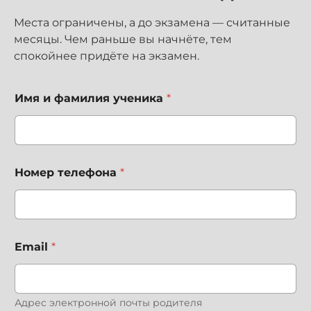
Места ограничены, а до экзамена — считанные
месяцы. Чем раньше вы начнёте, тем
спокойнее придёте на экзамен.
Имя и фамилия ученика
*
и
Номер телефона
*
ф
а
м
и
л
и
Email
*
я
и
н
т
Адрес электронной почты родителя
е