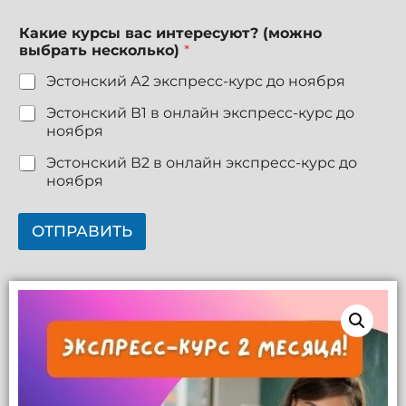
р
е
Какие курсы вас интересуют? (можно
с
выбрать несколько)
*
у
ю
Эстонский А2 экспресс-курс до ноября
т
Эстонский В1 в онлайн экспресс-курс до
?
ноября
Эстонский В2 в онлайн экспресс-курс до
ноября
ОТПРАВИТЬ