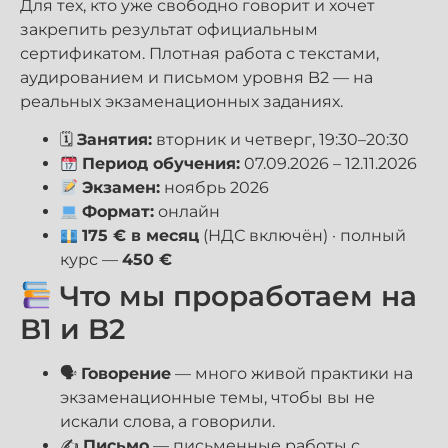
Для тех, кто уже свободно говорит и хочет
закрепить результат официальным
сертификатом. Плотная работа с текстами,
аудированием и письмом уровня B2 — на
реальных экзаменационных заданиях.
🗓
Занятия:
вторник и четверг, 19:30–20:30
Период обучения:
07.09.2026 – 12.11.2026
Экзамен:
ноябрь 2026
Формат:
онлайн
175 € в месяц
(НДС включён) · полный
курс —
450 €
Что мы проработаем на
B1 и B2
🗣
Говорение
— много живой практики на
экзаменационные темы, чтобы вы не
искали слова, а говорили.
✍️
Письмо
— письменные работы с